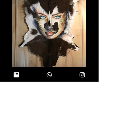
TRIBES SKIN goat
Normale
 € 2.750,00 
Verkoopprijs
prijs
€ 1.375,00
In winkelwagen